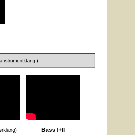
sinstrumentklang.
)
Bass I+II
erklang)