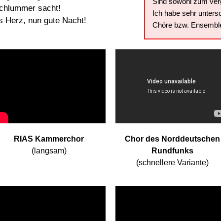
Sind sowohl zum verg
 Schlummer sacht!
Ich habe sehr unters
es Herz, nun gute Nacht!
Chöre bzw. Ensembles
RIAS Kammerchor
Chor des Norddeutschen
(langsam)
Rundfunks
(schnellere Variante)