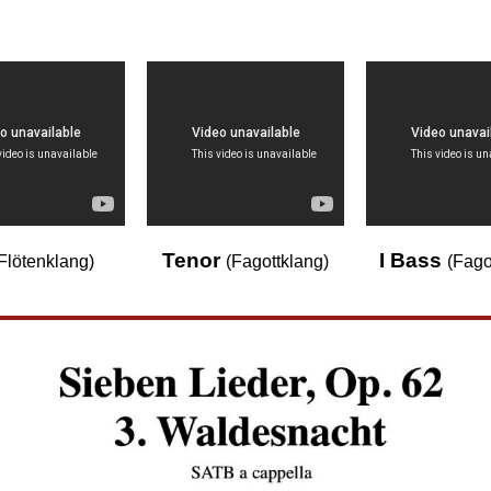
Tenor
I Bass
Flötenklang)
(Fagottklang)
(Fago