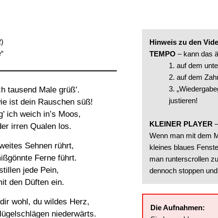
2)
Hinweis zu den Vid
“
TEMPO
– kann das ä
1. auf dem unt
2. auf dem Zah
3. „Wiedergabe
h tausend Male grüß’.
justieren!
ie ist dein Rauschen süß!
’ ich weich in’s Moos,
KLEINER PLAYER
–
der irren Qualen los.
Wenn man mit dem Ma
 weites Sehnen rührt,
kleines blaues Fenste
ißgönnte Ferne führt.
man runterscrollen z
illen jede Pein,
dennoch stoppen und 
it den Düften ein.
dir wohl, du wildes Herz,
Die Aufnahmen:
Flügelschlägen niederwärts.